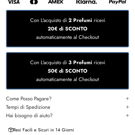
N
e
Con L'acquisto di
2 Profumi
ricevi
w
20€ di SCONTO
automaticamente al Checkout
s
l
Con L'acquisto di
3 Profumi
ricevi
e
50€ di SCONTO
t
automaticamente al Checkout
t
Come Posso Pagare?
e
Tempi di Spedizione
r
Hai bisogno di aiuto?
I
Resi Facili e Sicuri in 14 Giorni
s