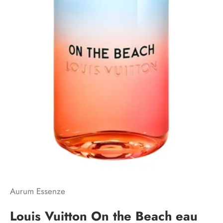
R
e
s
t
Aurum Essenze
a
Louis Vuitton On the Beach eau
A