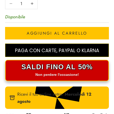
Diminuisci quantità
Diminuisci quantità
r
Disponibile
i
v
AGGIUNGI AL CARRELLO
i
t
PAGA CON CARTE, PAYPAL O KLARNA
i
SALDI FINO AL 50%
a
Non perdere l'occasione!
l
l
Ricevi il tuo ordine entro:
Mercoledì 12
agosto
a