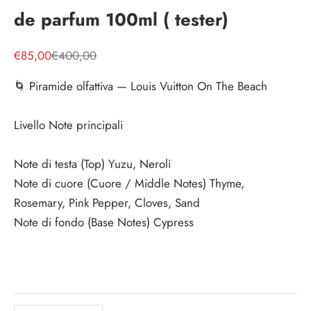
g
de parfum 100ml ( tester)
g
i
Prezzo scontato
Prezzo
€85,00
€400,00
o
🌀 Piramide olfattiva — Louis Vuitton On The Beach
r
n
Livello Note principali
a
t
Note di testa (Top) Yuzu, Neroli
o
Note di cuore (Cuore / Middle Notes) Thyme,
/
Rosemary, Pink Pepper, Cloves, Sand
a
Note di fondo (Base Notes) Cypress
!
I
s
c