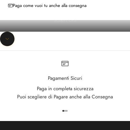
Paga come vuoi tu anche alla consegna
c
r
Scopri Ora
i
v
i
Passa alla prossima sezione
t
i
A
l
Pagamenti Sicuri
l
Paga in completa sicurezza
a
Puoi scegliere di Pagare anche alla Consegna
n
o
s
Vai all'articolo 1
Vai all'articolo 2
Vai all'articolo 3
t
r