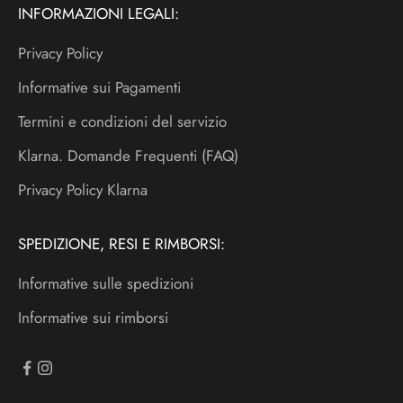
INFORMAZIONI LEGALI:
a
n
Privacy Policy
e
Informative sui Pagamenti
w
Termini e condizioni del servizio
s
l
Klarna. Domande Frequenti (FAQ)
e
Privacy Policy Klarna
t
t
SPEDIZIONE, RESI E RIMBORSI:
e
r
Informative sulle spedizioni
p
Informative sui rimborsi
e
r
r
i