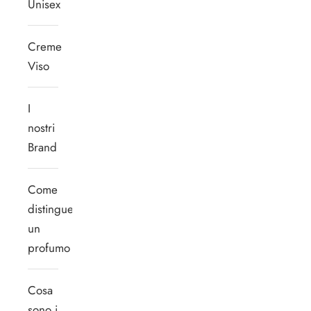
Unisex
Creme
Viso
I
nostri
Brand
Come
distinguere
un
profumo
Cosa
sono i